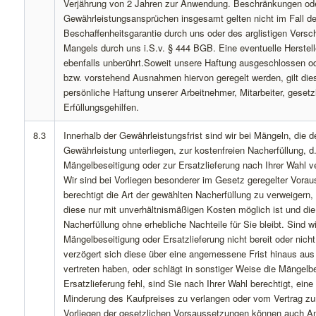
Verjährung von 2 Jahren zur Anwendung. Beschränkungen od
Gewährleistungsansprüchen insgesamt gelten nicht im Fall d
Beschaffenheitsgarantie durch uns oder des arglistigen Vers
Mangels durch uns i.S.v. § 444 BGB. Eine eventuelle Herstelle
ebenfalls unberührt.Soweit unsere Haftung ausgeschlossen od
bzw. vorstehend Ausnahmen hiervon geregelt werden, gilt dies
persönliche Haftung unserer Arbeitnehmer, Mitarbeiter, gesetz
Erfüllungsgehilfen.
8.3
Innerhalb der Gewährleistungsfrist sind wir bei Mängeln, die d
Gewährleistung unterliegen, zur kostenfreien Nacherfüllung, d.
Mängelbeseitigung oder zur Ersatzlieferung nach Ihrer Wahl ver
Wir sind bei Vorliegen besonderer im Gesetz geregelter Vora
berechtigt die Art der gewählten Nacherfüllung zu verweigern
diese nur mit unverhältnismäßigen Kosten möglich ist und die
Nacherfüllung ohne erhebliche Nachteile für Sie bleibt. Sind wi
Mängelbeseitigung oder Ersatzlieferung nicht bereit oder nicht
verzögert sich diese über eine angemessene Frist hinaus aus
vertreten haben, oder schlägt in sonstiger Weise die Mängelb
Ersatzlieferung fehl, sind Sie nach Ihrer Wahl berechtigt, ein
Minderung des Kaufpreises zu verlangen oder vom Vertrag zu
Vorliegen der gesetzlichen Vorsaussetzungen können auch A