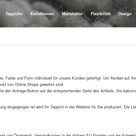
Teppiche
Kollektionen
Manufaktur
Flexibilität
Design
, Farbe und Form individuell für unsere Kunden gefertigt. Um flexibel auf Ih
sonst von Online Shops gewohnt sind.
tte den Anfrage-Button auf der entsprechenden Seite des Artikels. Sie beko
ng eingegangen ist wird Ihr Teppich in der Weberei für Sie produziert. Die Li
land und Österreich. Versandkosten in die übrigen EU-Staaten und die Schwei