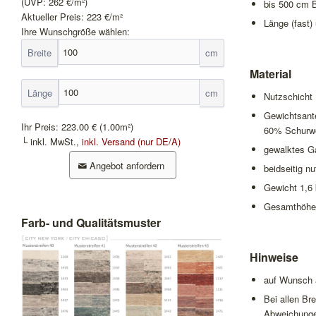
(UVP:
262
€/m²)
bis 500 cm B
Aktueller Preis:
223
€/m²
Länge (fast)
Ihre Wunschgröße wählen:
Breite
cm
Material
Länge
cm
Nutzschicht
Gewichtsant
Ihr Preis:
223.00 €
(1.00m²)
60% Schurwo
└ inkl. MwSt.,
inkl. Versand (nur DE/A)
gewalktes G
Angebot anfordern
beidseitig n
Gewicht 1,6
Gesamthöhe
Farb- und Qualitätsmuster
Hinweise
auf Wunsch a
Bei allen B
Abweichungen