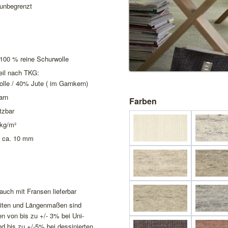
 unbegrenzt
 100 % reine Schurwolle
eil nach TKG:
lle / 40% Jute ( im Garnkern)
arn
Farben
utzbar
 kg/m²
 ca. 10 mm
uch mit Fransen lieferbar
reiten und Längenmaßen sind
 von bis zu +/- 3% bei Uni-
d bis zu +/-5% bei dessinierten