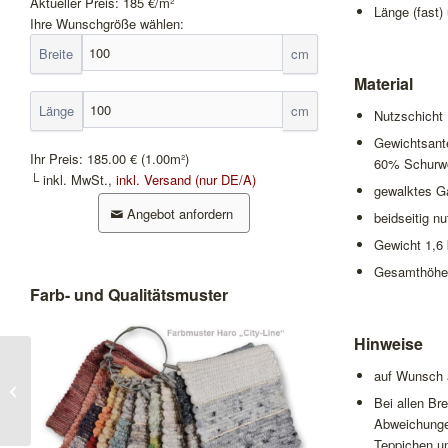
Aktueller Preis:
185
€/m²
Länge (fast)
Ihre Wunschgröße wählen:
Breite
cm
Material
Länge
cm
Nutzschicht
Gewichtsant
Ihr Preis:
185.00 €
(1.00m²)
60% Schurwo
└ inkl. MwSt.,
inkl. Versand (nur DE/A)
gewalktes G
Angebot anfordern
beidseitig n
Gewicht 1,6
Gesamthöhe
Farb- und Qualitätsmuster
Hinweise
auf Wunsch a
City Melbourne
Bei allen B
Abweichungen
Teppichen un