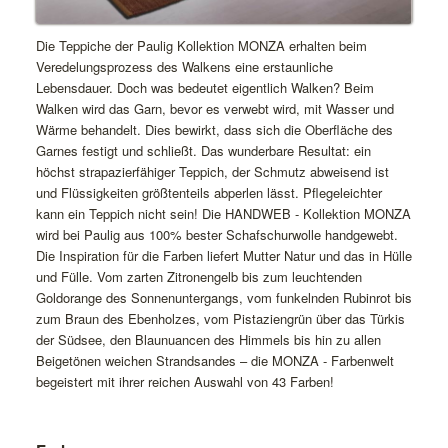
Die Teppiche der Paulig Kollektion MONZA erhalten beim
Veredelungsprozess des Walkens eine erstaunliche
Lebensdauer. Doch was bedeutet eigentlich Walken? Beim
Walken wird das Garn, bevor es verwebt wird, mit Wasser und
Wärme behandelt. Dies bewirkt, dass sich die Oberfläche des
Garnes festigt und schließt. Das wunderbare Resultat: ein
höchst strapazierfähiger Teppich, der Schmutz abweisend ist
und Flüssigkeiten größtenteils abperlen lässt. Pflegeleichter
kann ein Teppich nicht sein! Die HANDWEB - Kollektion MONZA
wird bei Paulig aus 100% bester Schafschurwolle handgewebt.
Die Inspiration für die Farben liefert Mutter Natur und das in Hülle
und Fülle. Vom zarten Zitronengelb bis zum leuchtenden
Goldorange des Sonnenuntergangs, vom funkelnden Rubinrot bis
zum Braun des Ebenholzes, vom Pistaziengrün über das Türkis
der Südsee, den Blaunuancen des Himmels bis hin zu allen
Beigetönen weichen Strandsandes – die MONZA - Farbenwelt
begeistert mit ihrer reichen Auswahl von 43 Farben!