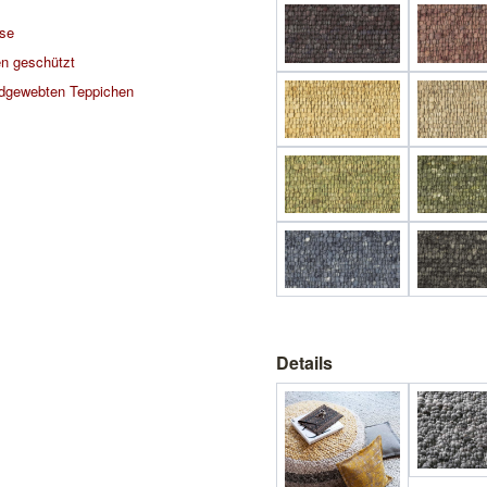
ise
n geschützt
dgewebten Teppichen
Details