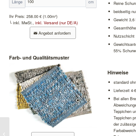
Länge
cm
Reine Schurw
beidseitig n
Ihr Preis:
258.00 €
(1.00m²)
Gewicht 3,6
└ inkl. MwSt.,
inkl. Versand (nur DE/A)
Gesamthöhe
Angebot anfordern
Nutzschicht
Gewichtsant
55% Schurwo
Farb- und Qualitätsmuster
Hinweise
standard oh
Lieferzeit 4
Bei allen B
Abweichungen
Teppichen un
Teppichen p
der zulässig
Farbabweichu
Africa Luxor