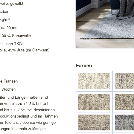
olle, gewalkt
utzbar
 kg/m²
 ca.20 mm
 100 % Schurwolle
eil nach TKG:
lle, 45% Jute (im Garnkern)
Farben
ne Fransen
-6 Wochen
reiten und Längenmaßen sind
 von bis zu +/- 3% bei Uni-
d bis zu +/-5% bei dessinierten
roduktionsbedingt und im Rahmen
en Toleranz , ebenso wie geringe
ngen innerhalb zulässiger