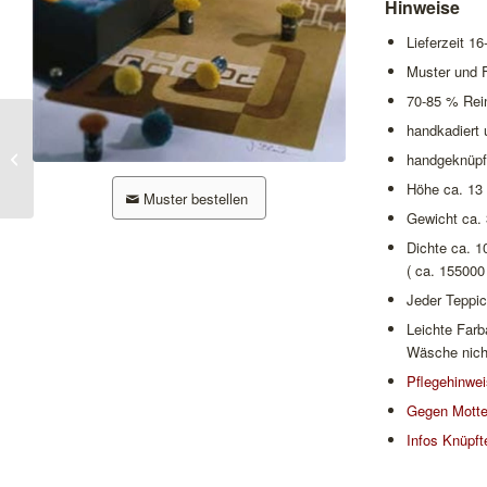
Hinweise
Lieferzeit 1
Muster und 
70-85 % Rei
handkadiert
Basalt
handgeknüpf
Höhe ca. 1
Muster bestellen
Gewicht ca.
Dichte ca. 1
( ca. 155000
Jeder Teppic
Leichte Far
Wäsche nich
Pflegehinwe
Gegen Motte
Infos Knüpft