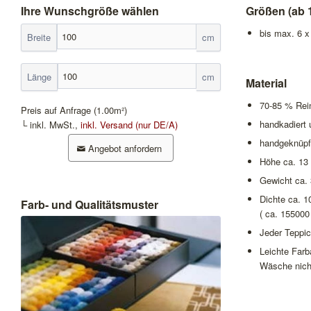
Ihre Wunschgröße wählen
Größen (ab 
bis max. 6 
Breite
cm
Länge
cm
Material
70-85 % Rei
Preis auf Anfrage
(1.00m²)
handkadiert
└ inkl. MwSt.,
inkl. Versand (nur DE/A)
handgeknüpf
Angebot anfordern
Höhe ca. 1
Gewicht ca.
Dichte ca. 1
Farb- und Qualitätsmuster
( ca. 155000
Jeder Teppic
Leichte Far
Wäsche nich