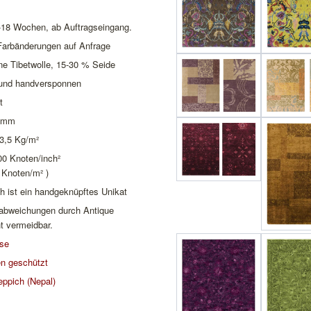
6-18 Wochen, ab Auftragseingang.
Farbänderungen auf Anfrage
ne Tibetwolle, 15-30 % Seide
 und handversponnen
t
3 mm
 3,5 Kg/m²
00 Knoten/inch²
 Knoten/m² )
h ist ein handgeknüpftes Unikat
babweichungen durch Antique
t vermeidbar.
ise
n geschützt
eppich (Nepal)