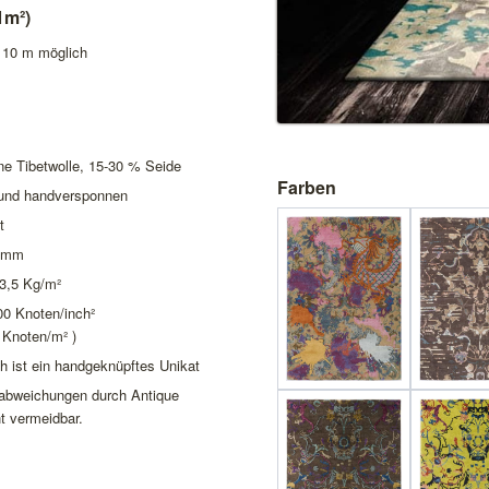
1m²)
x 10 m möglich
ne Tibetwolle, 15-30 % Seide
Farben
 und handversponnen
t
3 mm
 3,5 Kg/m²
00 Knoten/inch²
 Knoten/m² )
h ist ein handgeknüpftes Unikat
babweichungen durch Antique
t vermeidbar.