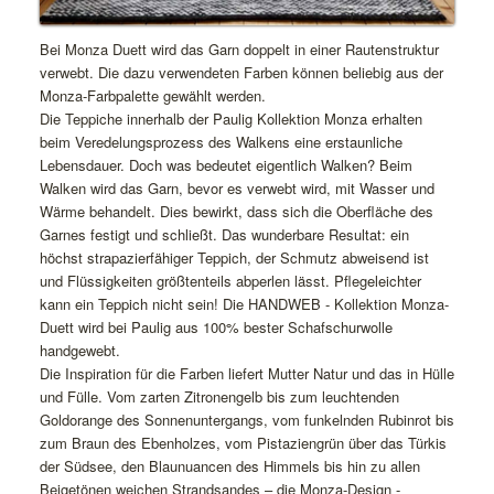
Bei Monza Duett wird das Garn doppelt in einer Rautenstruktur
verwebt. Die dazu verwendeten Farben können beliebig aus der
Monza-Farbpalette gewählt werden.
Die Teppiche innerhalb der Paulig Kollektion Monza erhalten
beim Veredelungsprozess des Walkens eine erstaunliche
Lebensdauer. Doch was bedeutet eigentlich Walken? Beim
Walken wird das Garn, bevor es verwebt wird, mit Wasser und
Wärme behandelt. Dies bewirkt, dass sich die Oberfläche des
Garnes festigt und schließt. Das wunderbare Resultat: ein
höchst strapazierfähiger Teppich, der Schmutz abweisend ist
und Flüssigkeiten größtenteils abperlen lässt. Pflegeleichter
kann ein Teppich nicht sein! Die HANDWEB - Kollektion Monza-
Duett wird bei Paulig aus 100% bester Schafschurwolle
handgewebt.
Die Inspiration für die Farben liefert Mutter Natur und das in Hülle
und Fülle. Vom zarten Zitronengelb bis zum leuchtenden
Goldorange des Sonnenuntergangs, vom funkelnden Rubinrot bis
zum Braun des Ebenholzes, vom Pistaziengrün über das Türkis
der Südsee, den Blaunuancen des Himmels bis hin zu allen
Beigetönen weichen Strandsandes – die Monza-Design -