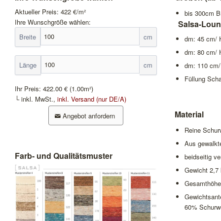
Aktueller Preis:
422
€/m²
bis 300cm Br
Ihre Wunschgröße wählen:
Salsa-Loun
Breite
cm
dm: 45 cm/ 
dm: 80 cm/ 
Länge
cm
dm: 110 cm/
Füllung Sch
Ihr Preis:
422.00 €
(1.00m²)
└ inkl. MwSt.,
inkl. Versand (nur DE/A)
Material
Angebot anfordern
Reine Schurw
Aus gewalk
Farb- und Qualitätsmuster
beidseitig v
Gewicht 2,7
Gesamthöh
Gewichtsant
60% Schurwo