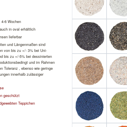
a. 4-6 Wochen
auch in oval erhältlich
nsen lieferbar
reiten und Längenmaßen sind
 von bis zu +/- 3% bei Uni-
d bis zu +/-5% bei dessinierten
roduktionsbedingt und im Rahmen
en Toleranz , ebenso wie geringe
ngen innerhalb zulässiger
ise
n geschützt
dgewebten Teppichen