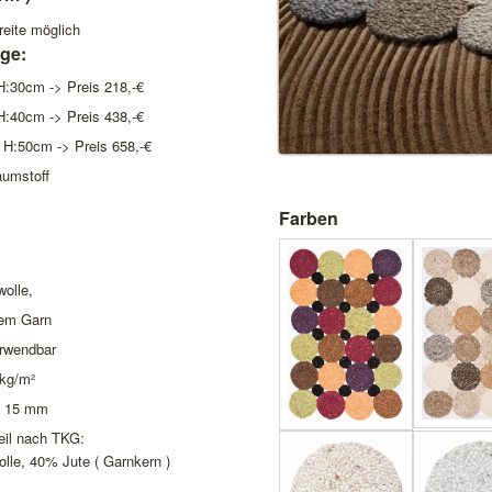
eite möglich
ge:
H:30cm -> Preis 218,-€
H:40cm -> Preis 438,-€
 H:50cm -> Preis 658,-€
aumstoff
Farben
olle,
tem Garn
erwendbar
 kg/m²
e 15 mm
eil nach TKG:
lle, 40% Jute ( Garnkern )