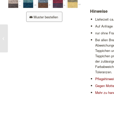
Hinweise
Muster bestellen
Lieferzeit c
Auf Anfrage 
nur ohne Fra
Salsa Jamaica
Bei allen B
Abweichungen
Teppichen un
Teppichen p
der zulässig
Farbabweichu
Toleranzen.
Pflegehinwe
Gegen Motte
Mehr zu han